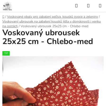
Přejít
Hledat
NÁKUP
na
KOŠÍK
obsah
Domů
/
Voskované obaly pro zabalení pečiva, kousků ovoce a zeleniny
/
Voskovaný ubrousek na zabalení kousků jídla v domácnosti i venku
na cestách
/
Voskovaný ubrousek 25x25 cm - Chlebo-med
Voskovaný ubrousek
25x25 cm - Chlebo-med
TIP