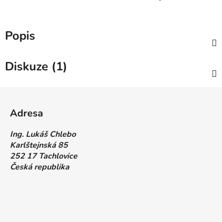
Popis
Diskuze (1)
Z
á
Adresa
p
a
Ing. Lukáš Chlebo
t
Karlštejnská 85
í
252 17 Tachlovice
Česká republika