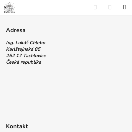
Přejít
Hledat
NÁKUP
na
KOŠÍK
obsah
Z
á
Adresa
p
a
Ing. Lukáš Chlebo
t
Karlštejnská 85
í
252 17 Tachlovice
Česká republika
Kontakt