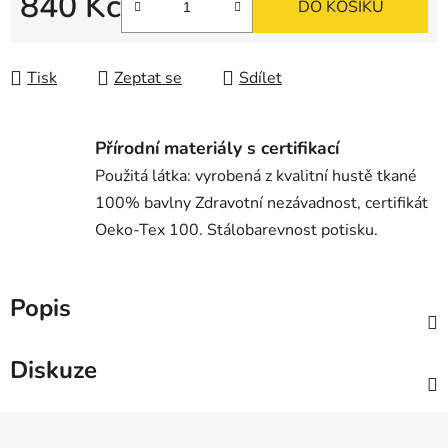
840 Kč
DO KOŠÍKU
Měrná cena:
Tisk
Zeptat se
Sdílet
Přírodní materiály s certifikací
Použitá látka: vyrobená z kvalitní hustě tkané
100% bavlny Zdravotní nezávadnost, certifikát
Oeko-Tex 100. Stálobarevnost potisku.
Popis
Diskuze
Z