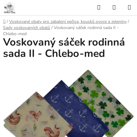
Přejít
Hledat
NÁKUP
na
KOŠÍK
obsah
Domů
/
Voskované obaly pro zabalení pečiva, kousků ovoce a zeleniny
/
Sady voskovaných obalů
/
Voskovaný sáček rodinná sada II -
Chlebo-med
Voskovaný sáček rodinná
sada II - Chlebo-med