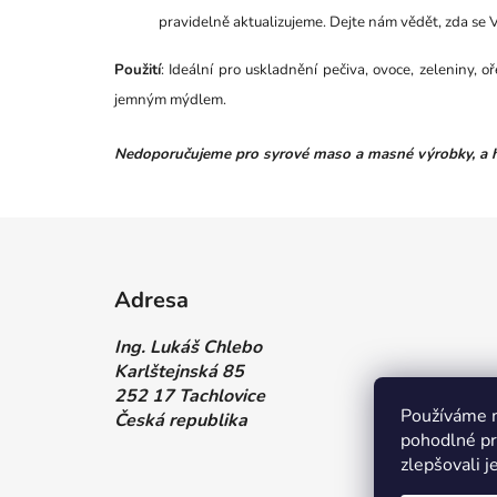
pravidelně aktualizujeme. Dejte nám vědět, zda se V
Použití
: Ideální pro uskladnění pečiva, ovoce, zeleniny,
jemným mýdlem.
Nedoporučujeme pro syrové maso a masné výrobky, a h
Z
á
Adresa
p
a
Ing. Lukáš Chlebo
t
Karlštejnská 85
í
252 17 Tachlovice
Používáme m
Česká republika
pohodlné pr
zlepšovali j