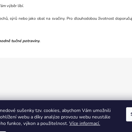
ám výběr líbí.
 ořechů, sýrů nebo jako obal na svačiny. Pro dlouhodobou životnost doporu
odně tučné potraviny.
edové sušenky tzv. cookies, abychom Vám umožnili
ohlížení webu a díky analýze provozu webu neustále
eho funkce, výkon a použitelnost.
Více informací.