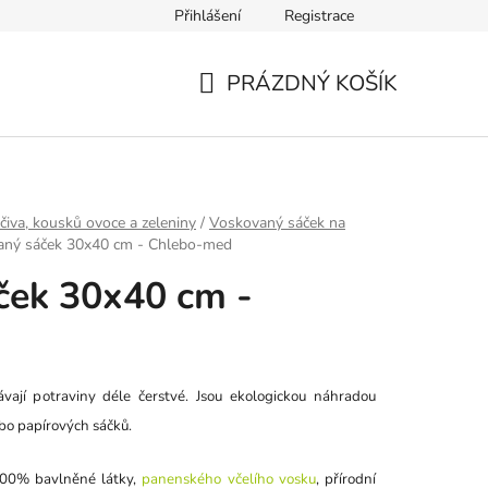
Přihlášení
Registrace
PRÁZDNÝ KOŠÍK
NÁKUPNÍ
KOŠÍK
čiva, kousků ovoce a zeleniny
/
Voskovaný sáček na
aný sáček 30x40 cm - Chlebo-med
ček 30x40 cm -
ají potraviny déle čerstvé. Jsou ekologickou náhradou
bo papírových sáčků.
100% bavlněné látky,
panenského včelího vosku
, přírodní