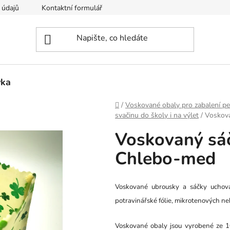
 údajů
Kontaktní formulář
vka
Domů
/
Voskované obaly pro zabalení pe
svačinu do školy i na výlet
/
Voskov
Voskovaný sá
Chlebo-med
Voskované ubrousky a sáčky uchováv
potravinářské fólie, mikrotenových ne
Voskované obaly jsou vyrobené ze 