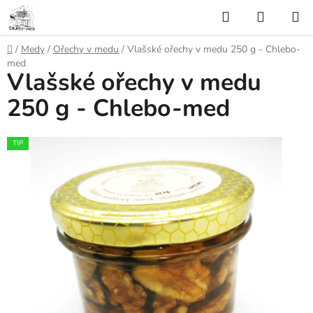
Přejít
Hledat
NÁKUP
na
KOŠÍK
obsah
Domů
/
Medy
/
Ořechy v medu
/
Vlašské ořechy v medu 250 g - Chlebo-
med
Vlašské ořechy v medu
250 g - Chlebo-med
TIP