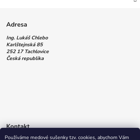
Z
á
Adresa
p
a
Ing. Lukáš Chlebo
t
Karlštejnská 85
í
252 17 Tachlovice
Česká republika
Kontakt
Používáme medové sušenky tzv. cookies, abychom Vám