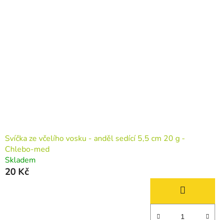
p
o
i
d
s
u
p
k
r
t
o
ů
d
u
k
t
ů
Svíčka ze včelího vosku - anděl sedící 5,5 cm 20 g -
Chlebo-med
Skladem
20 Kč