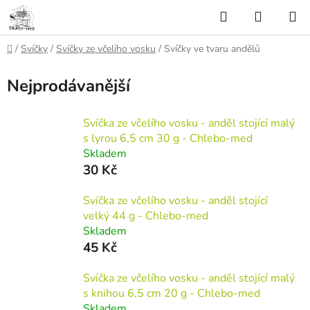
Přejít
Hledat
NÁKUP
na
KOŠÍK
obsah
Domů
/
Svíčky
/
Svíčky ze včelího vosku
/
Svíčky ve tvaru andělů
Nejprodávanější
Svíčka ze včelího vosku - anděl stojící malý
s lyrou 6,5 cm 30 g - Chlebo-med
Skladem
30 Kč
Svíčka ze včelího vosku - anděl stojící
velký 44 g - Chlebo-med
Skladem
45 Kč
Svíčka ze včelího vosku - anděl stojící malý
s knihou 6,5 cm 20 g - Chlebo-med
Skladem