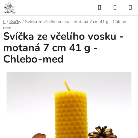
Přejít
Hledat
NÁKUP
na
KOŠÍK
obsah
Domů
/
Svíčky
/
Svíčka ze včelího vosku - motaná 7 cm 41 g - Chlebo-
med
Svíčka ze včelího vosku -
motaná 7 cm 41 g -
Chlebo-med